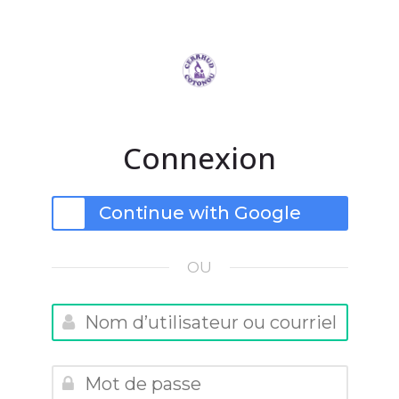
Skip to navigation
Skip to login form
Passer au contenu prin
Skip to footer
Connexion
Se connecter au moyen du 
Procédure de créatio
Continue with Google
OU
Nom d’utilisateur ou courriel
Mot de passe