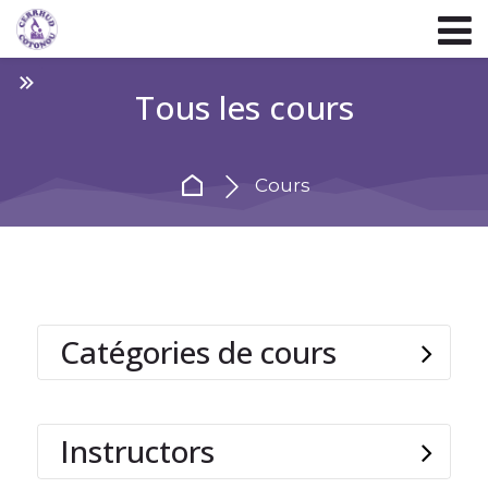
Skip to navigation
Skip to login form
Passer au contenu principal
Skip to footer
Tous les cours
Accueil
Cours
Catégories de cours
Instructors