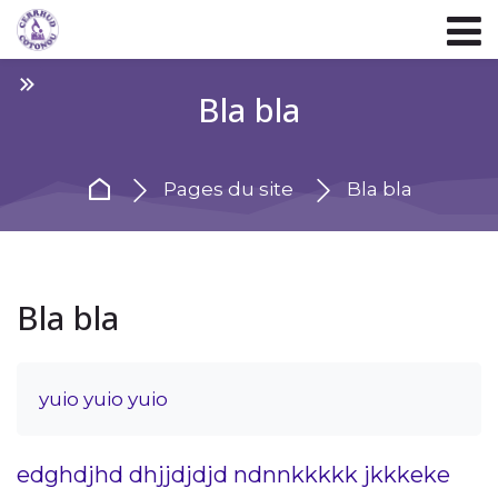
Skip to navigation
Skip to login form
Passer au contenu principal
Skip to footer
Bla bla
Accueil
Pages du site
Bla bla
Bla bla
yuio yuio yuio
edghdjhd dhjjdjdjd ndnnkkkkk jkkkeke